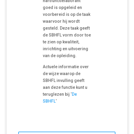
hartfunctielaborant
goed is opgeleid en
voorbereid is op de taak
waarvoor hij wordt
gesteld. Deze taak geeft
de SBHFL vorm door toe
te zien op
kwaliteit,
inrichting en uitvoering
van de opleiding.
Actuele informatie over
de wijze waarop de
SBHFL invulling geeft
aan deze functie kunt u
teruglezen bij ‘
De
SBHFL
‘