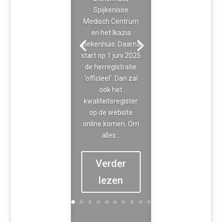
Spijkenisse
Medisch Centrum
en het Ikazia
ziekenhuis. Daarna
start op 1 juni 2025
de herregistratie
‘officieel’. Dan zal
ook het
kwaliteitsregister
op de website
online komen. Om
alles...
Verder
lezen