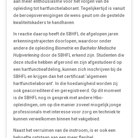
aan meer enthousiasme voor het volgen van de
opleiding tot hartfunctielaborant. Tegelijkertijd is vanuit
de beroepsverenigingen de wens geuit om de gestelde
kwaliteitskaders te handhaven.
In reactie daarop heeft de SBHFL de afgelopen jaren
erkenningstrajecten doorlopen, waardoor onder
andere de opleiding
Biometrie
en
Bachelor Medische
Hulpverlening
door de SBHFL erkend zijn. Studenten die
deze studie hebben afgerond en zijn afgestudeerd op
een hartfunctieafdeling, kunnen zich inschrijven bij de
SBHFL en krijgen dan het certificaat ‘algemeen
hartfunctielaborant’. In die hoedanigheid worden zij
ook geaccrediteerd en geregistreerd. Op dit moment
is de SBHFL nog in gesprek met andere Hbo-
opleidingen, om op die manier zoveel mogelijk jonge
professionals met interesse voor zorg en techniek te
kunnen verwelkomen binnen het vakgebied.
Naast het verruimen van de instroom, is er ook een
behoefte ontstaan aan een meer flexibel